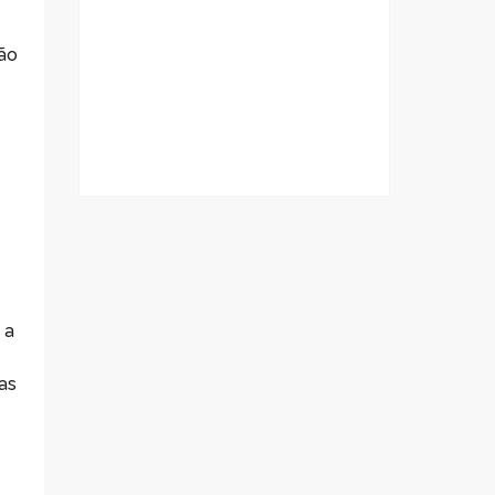
a
ção
 a
as