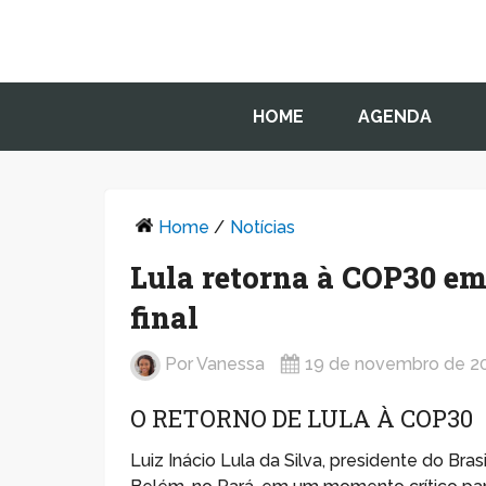
HOME
AGENDA
Home
/
Notícias
Lula retorna à COP30 em
final
Por
Vanessa
19 de novembro de 2
O RETORNO DE LULA À COP30
Luiz Inácio Lula da Silva, presidente do Br