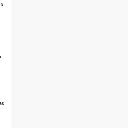
ia
s
a
as