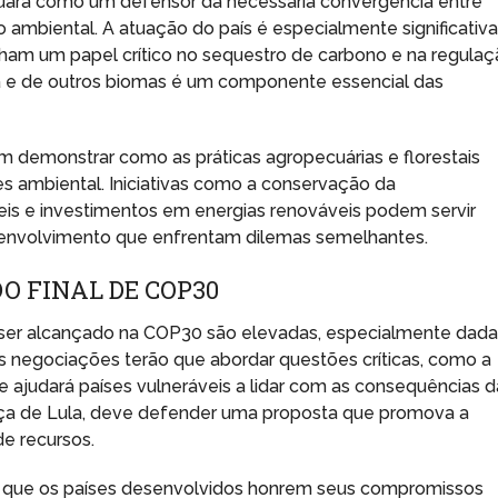
atuará como um defensor da necessária convergência entre
mbiental. A atuação do país é especialmente significativ
ham um papel crítico no sequestro de carbono e na regula
a e de outros biomas é um componente essencial das
em demonstrar como as práticas agropecuárias e florestais
 ambiental. Iniciativas como a conservação da
áveis e investimentos em energias renováveis podem servir
nvolvimento que enfrentam dilemas semelhantes.
O FINAL DE COP30
a ser alcançado na COP30 são elevadas, especialmente dada
s negociações terão que abordar questões críticas, como a
 ajudará países vulneráveis a lidar com as consequências d
rança de Lula, deve defender uma proposta que promova a
de recursos.
a que os países desenvolvidos honrem seus compromissos