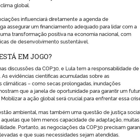
clima global.
ociações influenciará diretamente a agenda de
nsiga assegurar um financiamento adequado para lidar com a
m uma transformação positiva na economia nacional, com
ticas de desenvolvimento sustentável.
 ESTÁ EM JOGO?
nas discussões da COP30, e Lula tem a responsabilidade de
As evidências científicas acumuladas sobre as
 climáticas – como secas prolongadas, inundações
 mostram que a janela de oportunidade para garantir um futu
obilizar a ação global será crucial para enfrentar essa cris
stão ambiental, mas também uma questão de justiça social
o aquelas que têm menos capacidade de adaptação, muitas
lidade. Portanto, as negociações da COP30 precisam garant
evadas e que suas necessidades sejam atendidas.