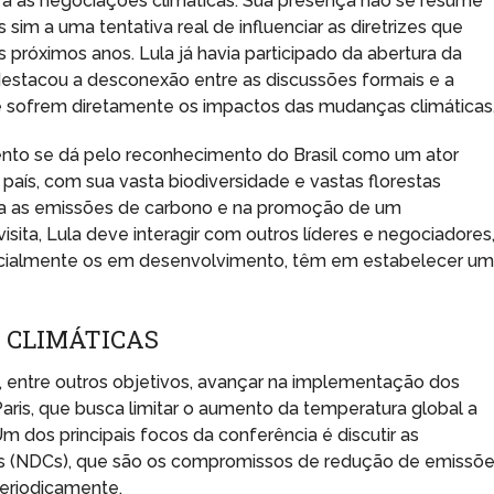
a as negociações climáticas. Sua presença não se resume
im a uma tentativa real de influenciar as diretrizes que
s próximos anos. Lula já havia participado da abertura da
destacou a desconexão entre as discussões formais e a
e sofrem diretamente os impactos das mudanças climáticas
vento se dá pelo reconhecimento do Brasil como um ator
país, com sua vasta biodiversidade e vastas florestas
ntra as emissões de carbono e na promoção de um
sita, Lula deve interagir com outros líderes e negociadores
pecialmente os em desenvolvimento, têm em estabelecer u
 CLIMÁTICAS
 entre outros objetivos, avançar na implementação dos
is, que busca limitar o aumento da temperatura global a
 Um dos principais focos da conferência é discutir as
s (NDCs), que são os compromissos de redução de emissõ
periodicamente.