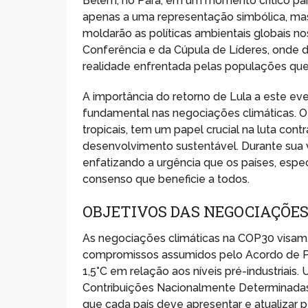
Belém, no Pará, em um momento crítico par
apenas a uma representação simbólica, mas s
moldarão as políticas ambientais globais no
Conferência e da Cúpula de Líderes, onde 
realidade enfrentada pelas populações qu
A importância do retorno de Lula a este e
fundamental nas negociações climáticas. O 
tropicais, tem um papel crucial na luta co
desenvolvimento sustentável. Durante sua vi
enfatizando a urgência que os países, es
consenso que beneficie a todos.
OBJETIVOS DAS NEGOCIAÇÕES
As negociações climáticas na COP30 visam,
compromissos assumidos pelo Acordo de Par
1,5°C em relação aos níveis pré-industriais.
Contribuições Nacionalmente Determinada
que cada país deve apresentar e atualizar 