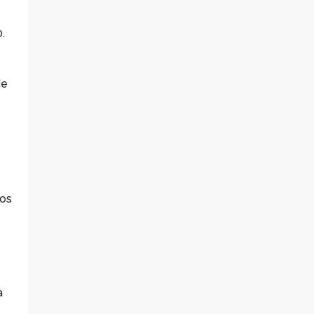
.
de
 os
a