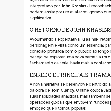
ação intensa e um enredo recheado de revir
interpretado por
John Krasinski
, reconhec
podem ansiar por um avatar revigorado que
significativa.
O RETORNO DE JOHN KRASINS
Avolumando a expectativa,
Krasinski
retor
personagem é vista como um essencial par
conexão profunda com o público ao longo d
desejo de explorar uma nova narrativa foi 
fechamento da série, havia mais a contar s
ENREDO E PRINCIPAIS TRAMA
A nova narrativa se desenvolve dentro do 
da obra de
Tom Clancy
. O filme coloca J
suas habilidades analíticas, mas também se
operações globais que envolvem funções po
emoção que o tornou popular.