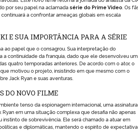
avoltas. Este novo filme retoma a jornada do analista da CI
ido por seu papel na aclamada
série do Prime Video
. Os fã
 continuará a confrontar ameaças globais em escala
KI E SUA IMPORTÂNCIA PARA A SÉRIE
na ao papel que o consagrou. Sua interpretação do
a a continuidade da franquia, dado que ele desenvolveu u
as quatro temporadas anteriores. De acordo com o ator, o
o que motivou o projeto, insistindo em que mesmo com o
obre Jack Ryan e suas aventuras.
S DO NOVO FILME
ambiente tenso da espionagem internacional, uma assinatura
ack Ryan em uma situação complexa que desafia não apenas
u instinto de sobrevivência. Ele será chamado a atuar em
líticas e diplomáticas, mantendo o espírito de expectativa