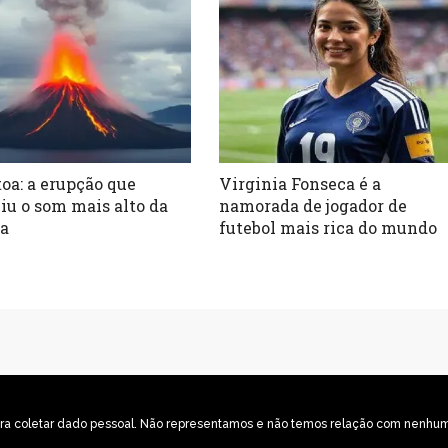
oa: a erupção que
Virginia Fonseca é a
iu o som mais alto da
namorada de jogador de
ia
futebol mais rica do mundo
o para coletar dado pessoal. Não representamos e não temos relação com nenh