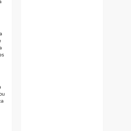
a
a
e
a
es
a
ou
ca