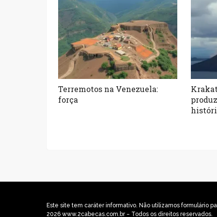
Terremotos na Venezuela:
Krakat
força
produz
histór
Este site tem caráter informativo. Não utilizamos formulári
2026 www.2cabecas.com.br – Todos os direitos reservados.