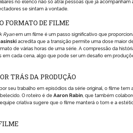
liares no elenco não só atrai pessoas que já acompanham 
ctadores se sintam à vontade.
 O FORMATO DE FILME
k Ryan
em um filme é um passo significativo que proporcion
asinski
acredita que a transição permite uma dose maior d
mato de várias horas de uma série. A compressão da históri
s em cada cena, algo que pode ser um desafio em produçõ
 POR TRÁS DA PRODUÇÃO
por seu trabalho em episódios da série original, o filme tem 
abelecido. O roteiro é de
Aaron Rabin
, que também colabor
equipe criativa sugere que o filme manterá o tom e a estéti
FILME