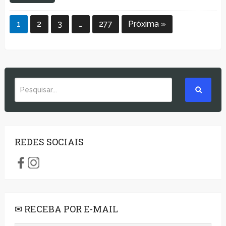
1
2
3
…
277
Próxima »
REDES SOCIAIS
✉ RECEBA POR E-MAIL