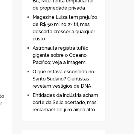
BC, Milei tenta emplacar lei
de propriedade privada
Magazine Luiza tem prejuízo
de R$ 50 mi no 2º tri, mas
descarta crescer a qualquer
custo
Astronauta registra tufão
gigante sobre o Oceano
Pacífico; veja a imagem
O que estava escondido no
Santo Sudário? Cientistas
revelam vestígios de DNA
Entidades da indústria acham
to
corte da Selic acertado, mas
r
reclamam de juro ainda alto
m
9