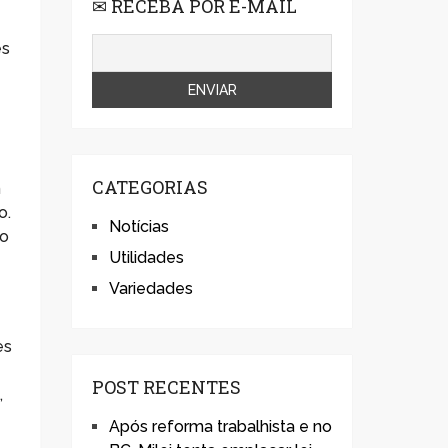
✉ RECEBA POR E-MAIL
es
CATEGORIAS
m
o.
Notícias
 o
Utilidades
Variedades
es
POST RECENTES
,
Após reforma trabalhista e no