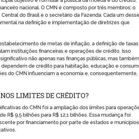
ncipal objetivo é formular a política da moeda e do crédito,
financeiro nacional. O CMN é composto por três membros: o
 Central do Brasil e o secretário da Fazenda. Cada um dess
ental na definição e implementação de diretrizes que
estabelecimento de metas de inflação, a definição de taxas
am instituições financeiras e operações de crédito. Isso
significativo não apenas nas finanças públicas, mas també
que dependem de crédito para habitação, educação e consum
ções do CMN influenciam a economia e, consequentemente,
OS LIMITES DE CRÉDITO?
ficativas do CMN foi a ampliação dos limites para operaçõ
de R$ 9,5 bilhões para R$ 12,1 bilhões. Essa mudança foi
ente por financiamento por parte de estados e municípios
ativos.