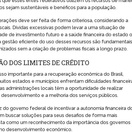
al que esses entes federativos utilizem os recursos de manei
os sejam sustentáveis e benéficos para a população.
rações deve ser feita de forma criteriosa, considerando a
cais. Dívidas excessivas podem levar a uma situação de
e de investimento futuro e a saúde financeira do estado 
 gestão eficiente do uso desses recursos são fundamentai
mizados sem a criação de problemas fiscais a longo prazo.
O DOS LIMITES DE CRÉDITO
sso importante para a recuperação econômica do Brasil,
s estados e municípios enfrentam dificuldades financeira
as administrações locais têm a oportunidade de realizar
 desenvolvimento e a melhoria dos serviços públicos.
 do governo federal de incentivar a autonomia financeira d
am buscar soluções para seus desafios de forma mais
ista como um reconhecimento da importância dos governos
 e no desenvolvimento econômico.