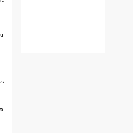
ra
ou
s
s.
os