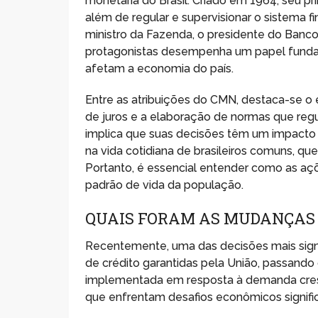
monetária do Brasil. Criado em 1964, seu pri
além de regular e supervisionar o sistema 
ministro da Fazenda, o presidente do Banco
protagonistas desempenha um papel fundam
afetam a economia do país.
Entre as atribuições do CMN, destaca-se o 
de juros e a elaboração de normas que regul
implica que suas decisões têm um impacto 
na vida cotidiana de brasileiros comuns, 
Portanto, é essencial entender como as a
padrão de vida da população.
QUAIS FORAM AS MUDANÇAS N
Recentemente, uma das decisões mais signi
de crédito garantidas pela União, passando 
implementada em resposta à demanda cresc
que enfrentam desafios econômicos signific