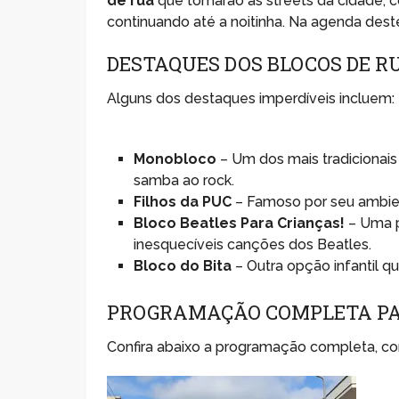
de rua
que tomarão as streets da cidade, 
continuando até a noitinha. Na agenda dest
DESTAQUES DOS BLOCOS DE R
Alguns dos destaques imperdíveis incluem:
Monobloco
– Um dos mais tradicionais
samba ao rock.
Filhos da PUC
– Famoso por seu ambient
Bloco Beatles Para Crianças!
– Uma p
inesquecíveis canções dos Beatles.
Bloco do Bita
– Outra opção infantil q
PROGRAMAÇÃO COMPLETA PA
Confira abaixo a programação completa, com