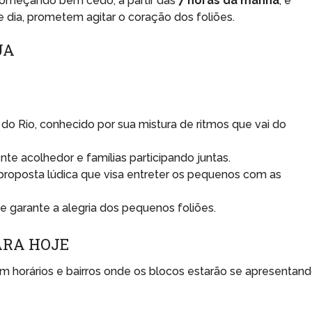
começando bem cedo, a partir das
7 horas da manhã
, e
e dia, prometem agitar o coração dos foliões.
UA
 do Rio, conhecido por sua mistura de ritmos que vai do
e acolhedor e famílias participando juntas.
roposta lúdica que visa entreter os pequenos com as
ue garante a alegria dos pequenos foliões.
RA HOJE
 horários e bairros onde os blocos estarão se apresentand