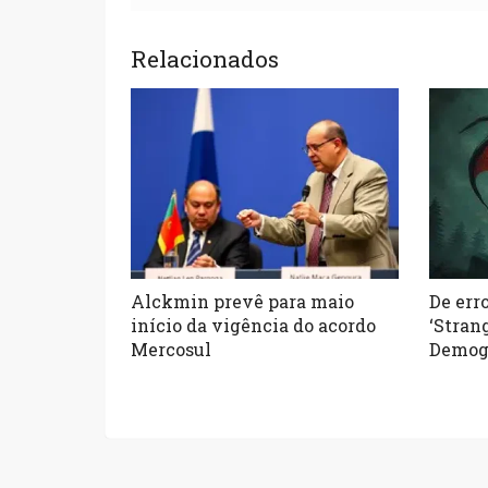
Relacionados
Alckmin prevê para maio
De err
início da vigência do acordo
‘Stran
Mercosul
Demog