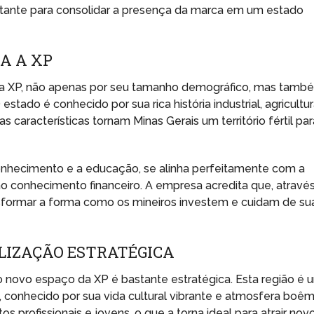
rtante para consolidar a presença da marca em um estado
A A XP
a a XP, não apenas por seu tamanho demográfico, mas tamb
tado é conhecido por sua rica história industrial, agricultu
s características tornam Minas Gerais um território fértil par
o conhecimento e a educação, se alinha perfeitamente com a
o conhecimento financeiro. A empresa acredita que, atravé
sformar a forma como os mineiros investem e cuidam de su
ALIZAÇÃO ESTRATÉGICA
o novo espaço da XP é bastante estratégica. Esta região é 
, conhecido por sua vida cultural vibrante e atmosfera boêm
 profissionais e jovens, o que a torna ideal para atrair nov