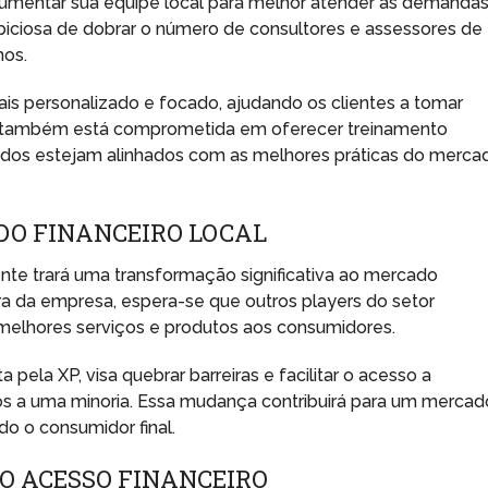
aumentar sua equipe local para melhor atender às demanda
iciosa de dobrar o número de consultores e assessores de
nos.
s personalizado e focado, ajudando os clientes a tomar
XP também está comprometida em oferecer treinamento
todos estejam alinhados com as melhores práticas do merca
O FINANCEIRO LOCAL
te trará uma transformação significativa ao mercado
ra da empresa, espera-se que outros players do setor
lhores serviços e produtos aos consumidores.
pela XP, visa quebrar barreiras e facilitar o acesso a
tos a uma minoria. Essa mudança contribuirá para um mercad
do o consumidor final.
O ACESSO FINANCEIRO