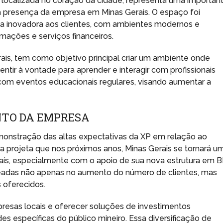
 localizada no coração da cidade, representa uma importan
na presença da empresa em Minas Gerais. O espaço foi
ia inovadora aos clientes, com ambientes modernos e
rmações e serviços financeiros.
ais, tem como objetivo principal criar um ambiente onde
entir à vontade para aprender e interagir com profissionais
 com eventos educacionais regulares, visando aumentar a
NTO DA EMPRESA
monstração das altas expectativas da XP em relação ao
 projeta que nos próximos anos, Minas Gerais se tornará u
país, especialmente com o apoio de sua nova estrutura em B
eadas não apenas no aumento do número de clientes, mas
oferecidos.
resas locais e oferecer soluções de investimentos
s específicas do público mineiro. Essa diversificação de