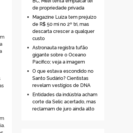
BC, Milei tenta emplacar lei
de propriedade privada
Magazine Luiza tem prejuízo
de R$ 50 mi no 2º tri, mas
descarta crescer a qualquer
ém
custo
ra
Astronauta registra tufão
a
gigante sobre o Oceano
Pacífico; veja a imagem
O que estava escondido no
Santo Sudário? Cientistas
s
revelam vestígios de DNA
as
Entidades da indústria acham
corte da Selic acertado, mas
reclamam de juro ainda alto
um
ia.
os