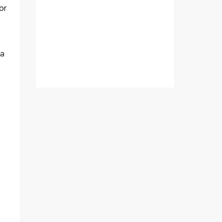
or
ia