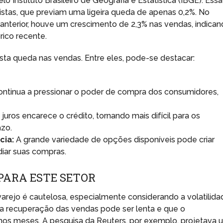
 Instituto Brasileiro de Geografia e Estatística (IBGE). Essa
istas, que previam uma ligeira queda de apenas 0,2%. No
nterior, houve um crescimento de 2,3% nas vendas, indica
rico recente.
esta queda nas vendas. Entre eles, pode-se destacar:
continua a pressionar o poder de compra dos consumidores,
uros encarece o crédito, tornando mais difícil para os
azo.
cia:
A grande variedade de opções disponíveis pode criar
diar suas compras.
PARA ESTE SETOR
arejo é cautelosa, especialmente considerando a volatilida
 a recuperação das vendas pode ser lenta e que o
os meses. A pesquisa da Reuters, por exemplo, projetava 