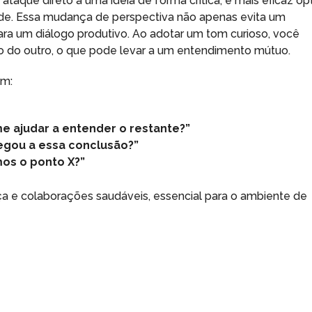
ataque direto a uma ideia de forma crítica, é mais eficaz op
ade. Essa mudança de perspectiva não apenas evita um
a um diálogo produtivo. Ao adotar um tom curioso, você
o do outro, o que pode levar a um entendimento mútuo.
em:
e ajudar a entender o restante?”
egou a essa conclusão?”
mos o ponto X?”
a e colaborações saudáveis, essencial para o ambiente de