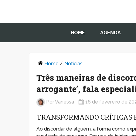
HOME
AGENDA
Home
/
Notícias
Três maneiras de discor
arrogante’, fala especia
Por
Vanessa
16 de fevereiro de 20
TRANSFORMANDO CRÍTICAS 
Ao discordar de alguém, a forma como expr