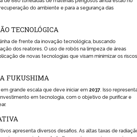
a de 880 toneladas de materiais perigosos ainda estão no
a recuperação do ambiente e para a segurança das
ÇÃO TECNOLÓGICA
linha de frente da inovação tecnológica, buscando
ivação dos reatores. O uso de robôs na limpeza de áreas
plicação de novas tecnologias que visam minimizar os risco
RA FUKUSHIMA
em grande escala que deve iniciar em
2037
. Isso represent
investimento em tecnologia, com o objetivo de purificar e
ar.
ATIVA
vos apresenta diversos desafios. As altas taxas de radiaçã