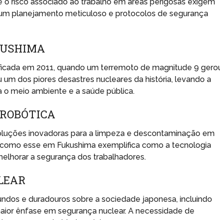
e o risco associado ao trabalho em áreas perigosas exigem
um planejamento meticuloso e protocolos de segurança
UKUSHIMA
ificada em 2011, quando um terremoto de magnitude 9 gero
um dos piores desastres nucleares da história, levando a
o meio ambiente e a saúde pública.
 ROBÓTICA
soluções inovadoras para a limpeza e descontaminação em
s como esse em Fukushima exemplifica como a tecnologia
melhorar a segurança dos trabalhadores.
LEAR
undos e duradouros sobre a sociedade japonesa, incluindo
aior ênfase em segurança nuclear. A necessidade de