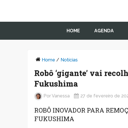
HOME
AGENDA
Home
/
Notícias
Robô ‘gigante’ vai recol
Fukushima
Por
Vanessa
27 de fevereiro de 20
ROBÔ INOVADOR PARA REMOÇ
FUKUSHIMA