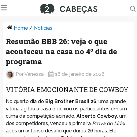
Home
/
Notícias
Resumão BBB 26: veja o que
aconteceu na casa no 4º dia de
programa
Por
Vanessa
16 de janeiro de 2026
VITÓRIA EMOCIONANTE DE COWBOY
No quarto dia do
Big Brother Brasil 26
, uma grande
vitória agitou a casa e deixou os participantes em um
clima de competição acirrado.
Alberto Cowboy
, um
dos competidores, venceu a primeira
Prova do Líder
após um intenso desafio que durou 26 horas. Ele