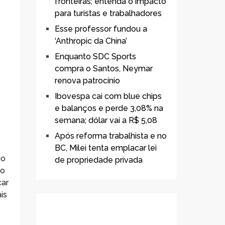
fronteiras; entenda o impacto
para turistas e trabalhadores
Esse professor fundou a
‘Anthropic da China’
Enquanto SDC Sports
compra o Santos, Neymar
renova patrocínio
Ibovespa cai com blue chips
e balanços e perde 3,08% na
semana; dólar vai a R$ 5,08
Após reforma trabalhista e no
BC, Milei tenta emplacar lei
io
de propriedade privada
do
car
is