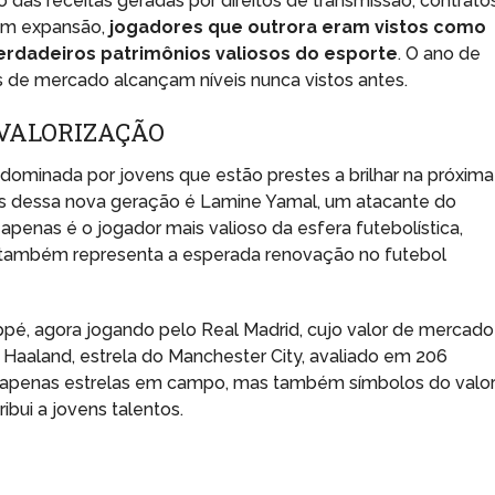
 das receitas geradas por direitos de transmissão, contrato
 em expansão,
jogadores que outrora eram vistos como
rdadeiros patrimônios valiosos do esporte
. O ano de
 de mercado alcançam níveis nunca vistos antes.
 VALORIZAÇÃO
 dominada por jovens que estão prestes a brilhar na próxima
 dessa nova geração é Lamine Yamal, um atacante do
penas é o jogador mais valioso da esfera futebolística,
 também representa a esperada renovação no futebol
pé, agora jogando pelo Real Madrid, cujo valor de mercado
 Haaland, estrela do Manchester City, avaliado em 206
o apenas estrelas em campo, mas também símbolos do valo
bui a jovens talentos.