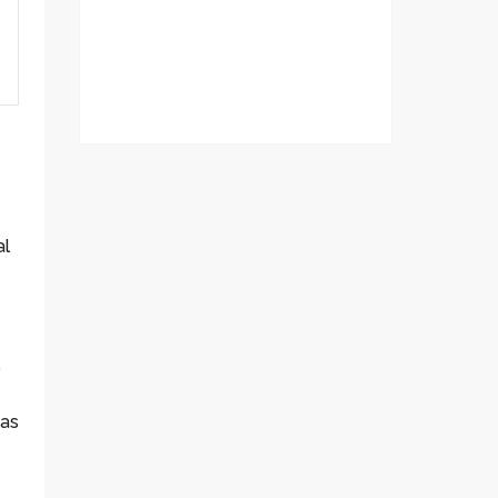
al
o
das