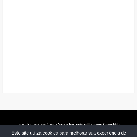
Este site tem caráter informativo. Não utilizamos formulário
para coletar dado pessoal. Não representamos e não
Este site utiliza cookies para melhorar sua experiência de
temos relação com nenhuma empresa ou programa citado