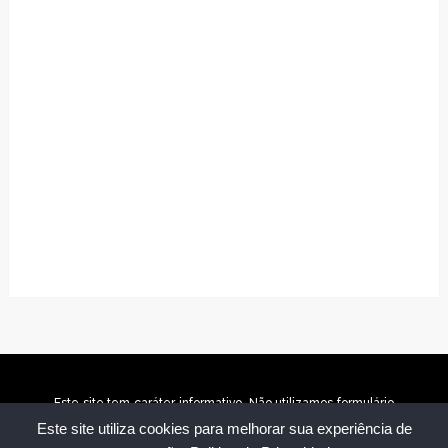
Este site tem caráter informativo. Não utilizamos formulário
para coletar dado pessoal. Não representamos e não
Este site utiliza cookies para melhorar sua experiência de
temos relação com nenhuma empresa ou programa citado