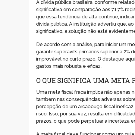
A dívida pública brasileira, conforme relata
significativa em comparação aos 71,7% regi
que essa tendência de alta continue, indic
dívida pública. A instituição advertiu que,
significativo, a solução não está evidente
De acordo com a análise, para iniciar um mo
garantir superávits primários superior a 2
improvável no curto prazo. O destaque aqu
gastos mais robusta e eficaz.
O QUE SIGNIFICA UMA META 
Uma meta fiscal fraca implica não apenas n
também nas consequências adversas sobre
percepção de um arcabouço fiscal ineficaz
risco. Isso, por sua vez, resulta em dificul
prazos, o que pode perpetuar a incerteza 
A meta fiscal deve funcionar como um guia 