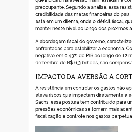
que indica uma aversão manifestada na con
preocupante. Segundo a análise, essa resis
credibilidade das metas financeiras do país.
está em um dilema, onde o déficit fiscal, qu
manter neste nível ao longo dos próximos a
A abordagem fiscal do governo, caracteriz
enfrentadas para estabilizar a economia. C
negativo em 0,43% do PIB ao longo de 12 
dezembro de R$ 6,3 bilhões, não compensam
IMPACTO DA AVERSÃO A COR
A resistência em controlar os gastos não a
eleva riscos que impactam diretamente a
Sachs, essa postura tem contribuído para 
pressões econômicas se tornam mais acentu
fiscalização e controle nos gastos perpetua