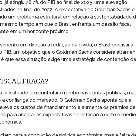
do, já atingiu 78,7% do PIB ao final de 2025, uma elevação
strados no final de 2022. A expectativa do Goldman Sachs é
ando um problema estrutural em relação à sustentabilidade 
 ao mesmo tempo em que o Brasil enfrenta um desafio fiscal
mente em um horizonte próximo.
vimento em direção à redução da dívida, o Brasil precisaria
% do PIB, um objetivo que o Goldman Sachs considera altamen
i é que essa situação exige uma estratégia de contenção d
FISCAL FRACA?
a dificuldade em controlar o rombo nas contas públicas, ma
 a confiança do mercado. O Goldman Sachs aponta que a
 eleva os custos de financiamento e aumenta os prêmios de
dades para ancorar as expectativas de inflação a curto e médi
econômica.
claro para a condução da política econômica, mas a falta d