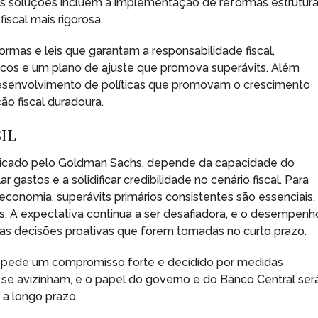
veis soluções incluem a implementação de reformas estrutura
iscal mais rigorosa.
mas e leis que garantam a responsabilidade fiscal,
cos e um plano de ajuste que promova superávits. Além
 desenvolvimento de políticas que promovam o crescimento
o fiscal duradoura.
IL
ndicado pelo Goldman Sachs, depende da capacidade do
gastos e a solidificar credibilidade no cenário fiscal. Para
 a economia, superávits primários consistentes são essenciais,
s. A expectativa continua a ser desafiadora, e o desempenh
as decisões proativas que forem tomadas no curto prazo.
sil pede um compromisso forte e decidido por medidas
e se avizinham, e o papel do governo e do Banco Central ser
 a longo prazo.