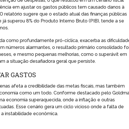
tenção de despesas, o que resultou em um cenário fiscal
tência em ajustar os gastos públicos tem causado danos à
 O relatório sugere que o estado atual das finanças públicas
e já superou 8% do Produto Interno Bruto (PIB), tende a se
nos.
ada como profundamente pró-cíclica, exacerba as dificuldad
om números alarmantes, o resultado primário consolidado fo
meses, e mesmo pequenas melhorias, como o superávit em
 a situação desafiadora geral que persiste.
TAR GASTOS
penas afeta a credibilidade das metas fiscais, mas também
 economia como um todo. Conforme destacado pelo Goldm
uma economia superaquecida, onde a inflação e outras
adas. Esse cenário gera um ciclo vicioso onde a falta de
 a instabilidade econômica.