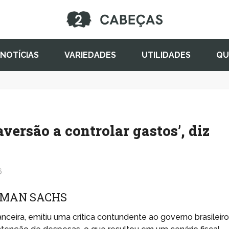
NOTÍCIAS
VARIEDADES
UTILIDADES
QU
aversão a controlar gastos’, diz
6
DMAN SACHS
anceira, emitiu uma crítica contundente ao governo brasileir