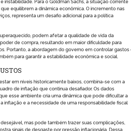
 e instabilidade. Para o Goldman Sachs, a situação corrente
que equilibrem a dinâmica econômica. O incremento nas
ços, representa um desafio adicional para a política
superaquecido, podem afetar a qualidade de vida da
 poder de compra, resultando em maior dificuldade para
ios. Portanto, a abordagem do governo em controlar gastos
 também para garantir a estabilidade econômica e social.
CUSTOS
estar em níveis historicamente baixos, combina-se com a
uadro de inflação que continua desafiador. Os dados
e esse ambiente cria uma dinâmica que pode dificultar a
 a inflação e a necessidade de uma responsabilidade fiscal
 desejável, mas pode também trazer suas complicações,
ra sinais de desgaste por pressão inflacionária. Dessa