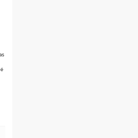
as
 é