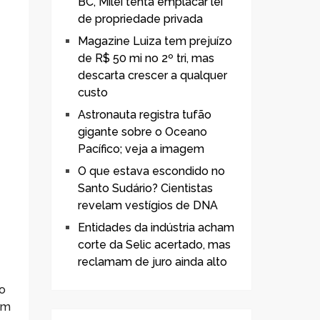
BC, Milei tenta emplacar lei
de propriedade privada
Magazine Luiza tem prejuízo
de R$ 50 mi no 2º tri, mas
descarta crescer a qualquer
custo
Astronauta registra tufão
gigante sobre o Oceano
Pacífico; veja a imagem
O que estava escondido no
Santo Sudário? Cientistas
revelam vestígios de DNA
Entidades da indústria acham
corte da Selic acertado, mas
reclamam de juro ainda alto
do
em