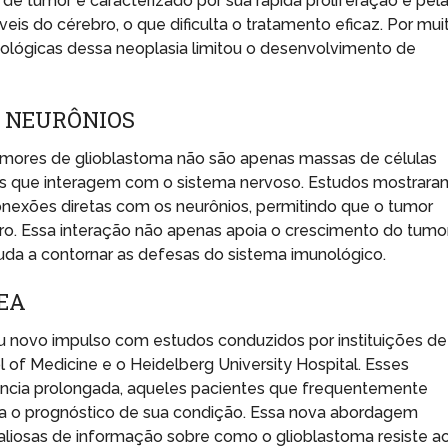
o de tumor é caracterizado por sua rápida proliferação e pel
eis do cérebro, o que dificulta o tratamento eficaz. Por mui
ológicas dessa neoplasia limitou o desenvolvimento de
 NEURÔNIOS
umores de glioblastoma não são apenas massas de células
as que interagem com o sistema nervoso. Estudos mostrara
nexões diretas com os neurônios, permitindo que o tumor
bro. Essa interação não apenas apoia o crescimento do tumor
uda a contornar as defesas do sistema imunológico.
EA
u novo impulso com estudos conduzidos por instituições de
l of Medicine e o Heidelberg University Hospital. Esses
ência prolongada, aqueles pacientes que frequentemente
ra o prognóstico de sua condição. Essa nova abordagem
aliosas de informação sobre como o glioblastoma resiste a