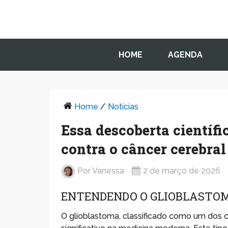
HOME
AGENDA
Home
/
Notícias
Essa descoberta científ
contra o câncer cerebral
Por
Vanessa
2 de março de 2026
ENTENDENDO O GLIOBLASTO
O glioblastoma, classificado como um dos c