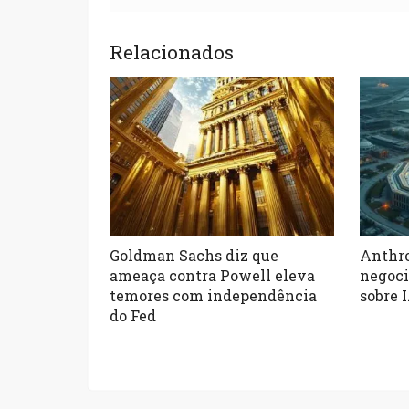
Relacionados
Goldman Sachs diz que
Anthro
ameaça contra Powell eleva
negoci
temores com independência
sobre I
do Fed