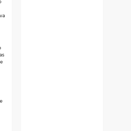
o
iva
o
as
ue
de