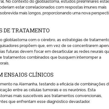
oral. No contexto do glioblastoma, estudos preliminares estã
 poderiam estar correlacionados com respostas imunes mais
sobrevida mais longos, proporcionando uma nova perspect
S DE TRATAMENTO
 glioblastoma com o cérebro, as estratégias de tratament
squisadores propõem que, em vez de se concentrarem apen
pias futuras devem focar em desarticular as redes neurais q
o de tratamentos combinados que busquem interromper a
rais.
 ENSAIOS CLÍNICOS
damento na Alemanha, testando a eficácia de combinações 
ação entre as células tumorais e os neurônios. Esta
stomas mais suscetíveis aos tratamentos convencionais,
ntes que enfrentam esse diagnóstico devastador.