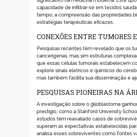
significativo na medicina moderna. Este tip
capacidade de infiltrar-se em tecidos saudáv
tempo, a compreensão das propriedades bi
estratégias terapêuticas eficazes.
CONEXÕES ENTRE TUMORES E
Pesquisas recentes têm revelado que os t
cancerígenas, mas sim estruturas complex
que essas células tumorais estabelecem co
explore sinais elétricos e químicos do cére
mas também facilita sua disseminação e aj
PESQUISAS PIONEIRAS NA ÁR
A investigação sobre o glioblastoma ganho
prestígio, como a Stanford University Schoo
estudos têm reavaliado casos de sobreviv
superam as expectativas estabelecidas pa
analisa esses sobreviventes como fontes v