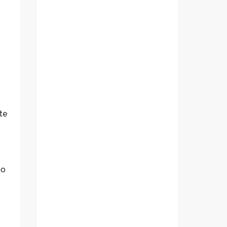
te
ão