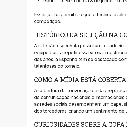
Diante do
Peru
no dia 8 de junho, em P
Esses jogos permitirão que o técnico avali
competição.
HISTÓRICO DA SELEÇÃO NA C
A seleção espanhola possui um legado rico
equipe busca repetir essa vitória, impulsio
dos anos, a Espanha tem se destacado co
talentosas do torneio.
COMO A MÍDIA ESTÁ COBERT
A cobertura da convocação e da preparação
de comunicação nacionais e internacionai
as redes sociais desempenhem um papel si
dos torcedores, criando um sentimento de u
CURIOSIDADES SOBRE A COPA