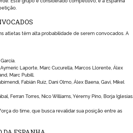
erde. Este grupo é considerado competitivo, e a Espanha
etição.
ONVOCADOS
s atletas têm alta probabilidade de serem convocados. A
García.
 Aymeric Laporte, Marc Cucurella, Marcos Llorente, Álex
nd, Marc Pubill.
Zubimendi, Fabián Ruiz, Dani Olmo, Álex Baena, Gavi, Mikel
l, Ferran Torres, Nico Williams, Yéremy Pino, Borja Iglesias
rça do time, que busca revalidar sua posição entre as
O DA ESPANHA