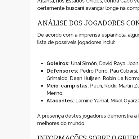
Atlanta, nos Estados Unidos, contra Cabo V
certamente buscará avançar longe na comp
ANÁLISE DOS JOGADORES C
De acordo com a imprensa espanhola, algun
lista de possíveis jogadores inclui:
Goleiros:
Unai Simón, David Raya, Joan 
Defensores:
Pedro Porro, Pau Cubarsí,
Grimaldo, Dean Huijsen, Robin Le Norma
Meio-campistas:
Pedri, Rodri, Martín 
Merino.
Atacantes:
Lamine Yamal, Mikel Oyarzába
A presença destes jogadores demonstra a fo
melhores do mundo.
INFORMAÇÕES SOBRE O GRUP