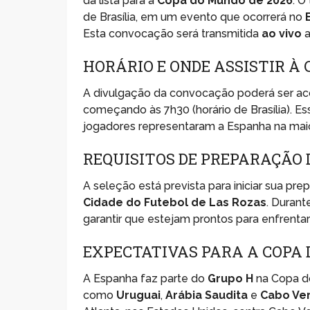
da lista para a
Copa do Mundo de 2026
. O
de Brasília, em um evento que ocorrerá no
Esta convocação será transmitida
ao vivo
a
HORÁRIO E ONDE ASSISTIR À
A divulgação da convocação poderá ser a
começando às 7h30 (horário de Brasília). E
jogadores representaram a Espanha na mai
REQUISITOS DE PREPARAÇÃO 
A seleção está prevista para iniciar sua pr
Cidade do Futebol de Las Rozas
. Durant
garantir que estejam prontos para enfrentar 
EXPECTATIVAS PARA A COPA 
A Espanha faz parte do
Grupo H
na Copa do
como
Uruguai
,
Arábia Saudita
e
Cabo Ve