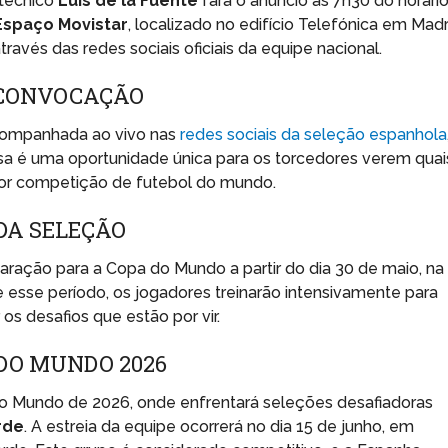
 técnico
Luis de la Fuente
fará o anúncio às 7h30 do horári
Espaço Movistar
, localizado no edifício Telefónica em Madri
través das redes sociais oficiais da equipe nacional.
 CONVOCAÇÃO
companhada ao vivo nas
redes sociais da seleção espanhola
ssa é uma oportunidade única para os torcedores verem quai
or competição de futebol do mundo.
DA SELEÇÃO
eparação para a Copa do Mundo a partir do dia 30 de maio, na
e esse período, os jogadores treinarão intensivamente para
os desafios que estão por vir.
DO MUNDO 2026
 Mundo de 2026, onde enfrentará seleções desafiadoras
rde
. A estreia da equipe ocorrerá no dia 15 de junho, em