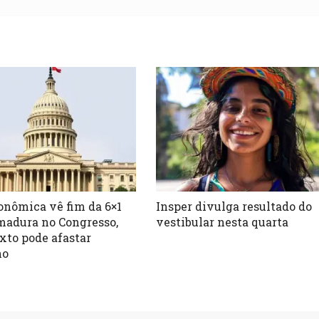
onômica vê fim da 6×1
Insper divulga resultado do
adura no Congresso,
vestibular nesta quarta
xto pode afastar
no