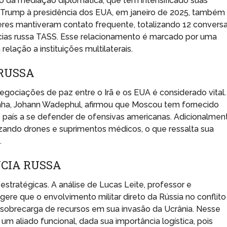
io da mediação diplomática, que tem intensificado suas
d Trump à presidência dos EUA, em janeiro de 2025, também
íderes mantiveram contato frequente, totalizando 12 convers
cias russa TASS. Esse relacionamento é marcado por uma
elação a instituições multilaterais.
 RUSSA
egociações de paz entre o Irã e os EUA é considerado vital.
anha, Johann Wadephul, afirmou que Moscou tem fornecido
o país a se defender de ofensivas americanas. Adicionalmen
lizando drones e suprimentos médicos, o que ressalta sua
.
NCIA RUSSA
estratégicas. A análise de Lucas Leite, professor e
ere que o envolvimento militar direto da Rússia no conflito
 sobrecarga de recursos em sua invasão da Ucrânia. Nesse
um aliado funcional, dada sua importância logística, pois