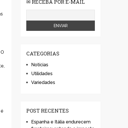
✉ RECEBA POR E-MAIL
as
 O
CATEGORIAS
Notícias
te,
Utilidades
Variedades
POST RECENTES
 é
Espanha e Itália endurecem