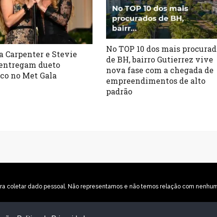
No TOP 10 dos mais procurad
a Carpenter e Stevie
de BH, bairro Gutierrez vive
entregam dueto
nova fase com a chegada de
ico no Met Gala
empreendimentos de alto
padrão
o para coletar dado pessoal. Não representamos e não temos relação com nenh