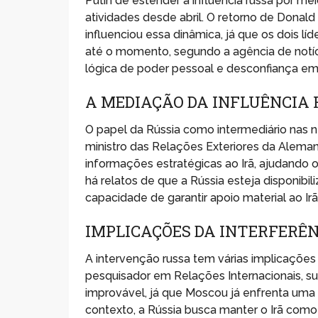
Putin de estender a influência russa por me
atividades desde abril. O retorno de Donal
influenciou essa dinâmica, já que os dois l
até o momento, segundo a agência de notí
lógica de poder pessoal e desconfiança em r
A MEDIAÇÃO DA INFLUÊNCIA
O papel da Rússia como intermediário nas n
ministro das Relações Exteriores da Alem
informações estratégicas ao Irã, ajudando 
há relatos de que a Rússia esteja disponibi
capacidade de garantir apoio material ao Irã
IMPLICAÇÕES DA INTERFERÊ
A intervenção russa tem várias implicações 
pesquisador em Relações Internacionais, sug
improvável, já que Moscou já enfrenta uma
contexto, a Rússia busca manter o Irã como 