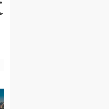
se
ão