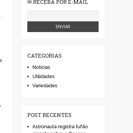
✉ RECEBA POR E-MAIL
.
l
CATEGORIAS
s
Notícias
Utilidades
Variedades
e
e
POST RECENTES
Astronauta registra tufão