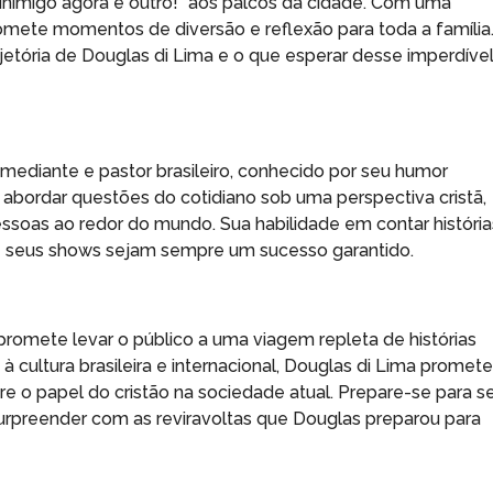
 inimigo agora é outro!” aos palcos da cidade. Com uma
omete momentos de diversão e reflexão para toda a família
jetória de Douglas di Lima e o que esperar desse imperdíve
mediante e pastor brasileiro, conhecido por seu humor
de abordar questões do cotidiano sob uma perspectiva cristã,
ssoas ao redor do mundo. Sua habilidade em contar história
ue seus shows sejam sempre um sucesso garantido.
” promete levar o público a uma viagem repleta de histórias
à cultura brasileira e internacional, Douglas di Lima promet
 o papel do cristão na sociedade atual. Prepare-se para s
 surpreender com as reviravoltas que Douglas preparou para