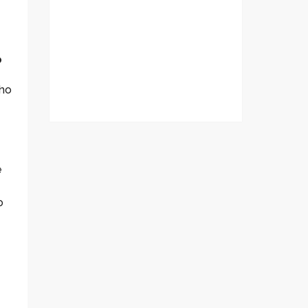
o
nho
e
o