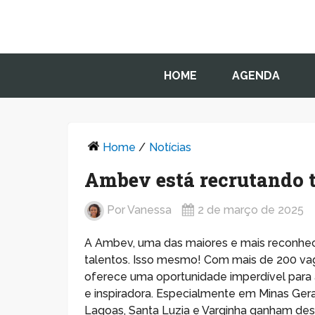
HOME
AGENDA
Home
/
Notícias
Ambev está recrutando 
Por
Vanessa
2 de março de 2025
A Ambev, uma das maiores e mais reconhec
talentos. Isso mesmo! Com mais de 200 vag
oferece uma oportunidade imperdível para 
e inspiradora. Especialmente em Minas Gera
Lagoas, Santa Luzia e Varginha ganham dest