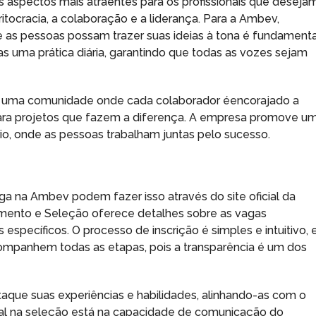
 aspectos mais atraentes para os profissionais que deseja
ritocracia, a colaboração e a liderança. Para a Ambev,
as pessoas possam trazer suas ideias à tona é fundamenta
as uma prática diária, garantindo que todas as vozes sejam
 de uma comunidade onde cada colaborador éencorajado a
 para projetos que fazem a diferença. A empresa promove u
o, onde as pessoas trabalham juntas pelo sucesso.
a na Ambev podem fazer isso através do site oficial da
mento e Seleção oferece detalhes sobre as vagas
 específicos. O processo de inscrição é simples e intuitivo, 
mpanhem todas as etapas, pois a transparência é um dos
taque suas experiências e habilidades, alinhando-as com o
ial na seleção está na capacidade de comunicação do