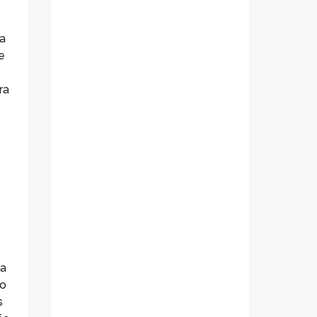
ca
e
ra
da
ão
s