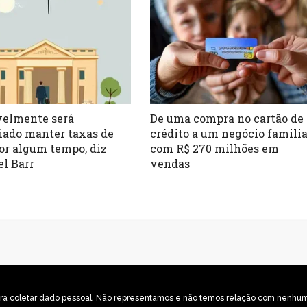
elmente será
De uma compra no cartão de
iado manter taxas de
crédito a um negócio famili
por algum tempo, diz
com R$ 270 milhões em
l Barr
vendas
o para coletar dado pessoal. Não representamos e não temos relação com nenh