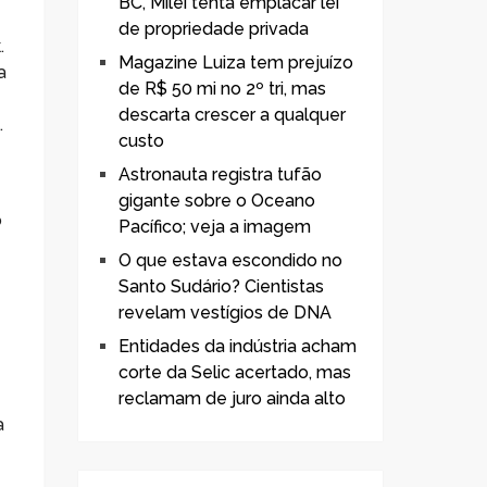
BC, Milei tenta emplacar lei
de propriedade privada
.
Magazine Luiza tem prejuízo
a
de R$ 50 mi no 2º tri, mas
descarta crescer a qualquer
.
custo
Astronauta registra tufão
gigante sobre o Oceano
o
Pacífico; veja a imagem
O que estava escondido no
Santo Sudário? Cientistas
revelam vestígios de DNA
Entidades da indústria acham
corte da Selic acertado, mas
reclamam de juro ainda alto
a