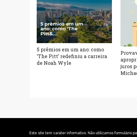
5 prêmios em um ano: como
Provav
‘The Pitt’ redefiniu a carreira
apropr
de Noah Wyle
juros 
Michae
Este site tem caráter informativo. Não utilizamos formulári