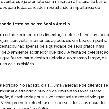
 evento, que já promete ser um marco na história do bairro,
ades para todas as idades, ressaltando a importância do
rande festa no bairro Santa Amélia
um estabelecimento de alimentação; ele se tornou um pont
esejam aproveitar momentos agradáveis em boa companhia.
 destacou não apenas pela qualidade de seus pratos, mas
pelo ambiente acolhedor que criou. A festa de celebração
s que fazem parte desta trajetória e, ao mesmo tempo, de
co da sua história.
ebração. No sábado, dia 14, uma variedade de talentos se
usical e atraindo o público de diferentes faixas etárias.
mação, é conhecida por sua voz marcante e repertório que
o Velho promete relembrar os sucessos dos anos dourados,
tamente animará o público.