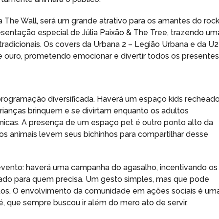
da The Wall, será um grande atrativo para os amantes do rock
entação especial de Júlia Paixão & The Tree, trazendo um
radicionais. Os covers da Urbana 2 – Legião Urbana e da U2
uro, prometendo emocionar e divertir todos os presentes
programação diversificada. Haverá um espaço kids rechead
crianças brinquem e se divirtam enquanto os adultos
icas. A presença de um espaço pet é outro ponto alto da
os animais levem seus bichinhos para compartilhar desse
do evento: haverá uma campanha do agasalho, incentivando os
ado para quem precisa. Um gesto simples, mas que pode
itos. O envolvimento da comunidade em ações sociais é um
é, que sempre buscou ir além do mero ato de servir.