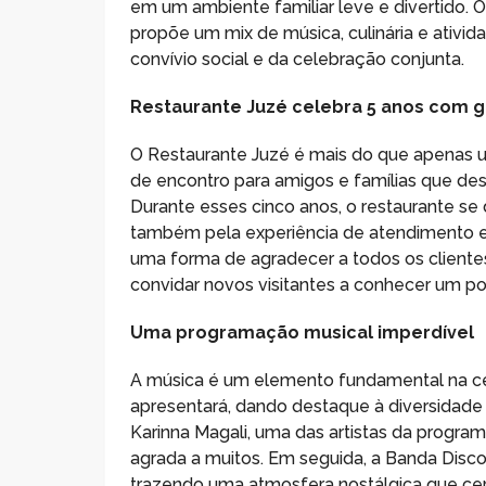
em um ambiente familiar leve e divertido. O
propõe um mix de música, culinária e ativid
convívio social e da celebração conjunta.
Restaurante Juzé celebra 5 anos com g
O Restaurante Juzé é mais do que apenas 
de encontro para amigos e famílias que d
Durante esses cinco anos, o restaurante se
também pela experiência de atendimento e 
uma forma de agradecer a todos os cliente
convidar novos visitantes a conhecer um pou
Uma programação musical imperdível
A música é um elemento fundamental na cel
apresentará, dando destaque à diversidade m
Karinna Magali, uma das artistas da progra
agrada a muitos. Em seguida, a Banda Disc
trazendo uma atmosfera nostálgica que cer