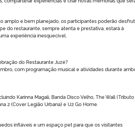
, compartilhar experiências e criar novas memórias que ser
o amplo e bem planejado, os participantes poderão desfrut
e do restaurante, sempre atenta e prestativa, estará à
uma experiência inesquecível.
elebração do Restaurante Juzé?
tembro, com programação musical e atividades durante amb
luindo Karinna Magali, Banda Disco Velho, The Wall (Tributo
rbana 2 (Cover Legião Urbana) e U2 Go Home.
uedos infláveis e um espaço pet para que os visitantes