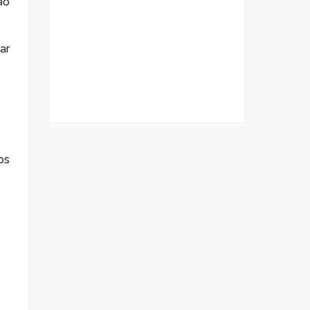
ão
ar
os