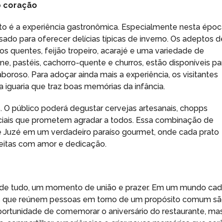
o coração
to é a experiência gastronômica. Especialmente nesta épo
ado para oferecer delícias típicas de inverno. Os adeptos d
 quentes, feijão tropeiro, acarajé e uma variedade de
e, pastéis, cachorro-quente e churros, estão disponíveis pa
oroso. Para adoçar ainda mais a experiência, os visitantes
iguaria que traz boas memórias da infância.
. O público poderá degustar cervejas artesanais, chopps
eciais que prometem agradar a todos. Essa combinação de
e Juzé em um verdadeiro paraíso gourmet, onde cada prato
 feitas com amor e dedicação.
s de tudo, um momento de união e prazer. Em um mundo ca
ntos que reúnem pessoas em torno de um propósito comum s
ortunidade de comemorar o aniversário do restaurante, ma