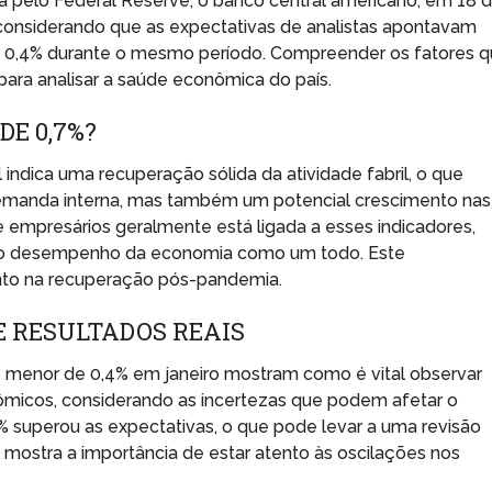
da pelo Federal Reserve, o banco central americano, em 18 
, considerando que as expectativas de analistas apontavam
0,4% durante o mesmo período. Compreender os fatores 
ara analisar a saúde econômica do país.
DE 0,7%?
indica uma recuperação sólida da atividade fabril, o que
emanda interna, mas também um potencial crescimento nas
e empresários geralmente está ligada a esses indicadores,
 do desempenho da economia como um todo. Este
ento na recuperação pós-pandemia.
E RESULTADOS REAIS
 menor de 0,4% em janeiro mostram como é vital observar
icos, considerando as incertezas que podem afetar o
7% superou as expectativas, o que pode levar a uma revisão
 mostra a importância de estar atento às oscilações nos