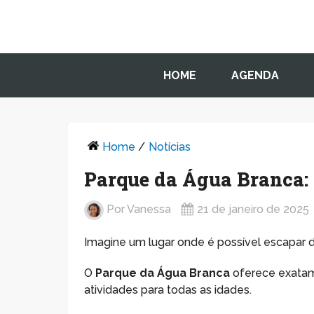
HOME
AGENDA
Home
/
Notícias
Parque da Água Branca:
Por
Vanessa
21 de janeiro de 2025
Imagine um lugar onde é possível escapar d
O
Parque da Água Branca
oferece exatame
atividades para todas as idades.