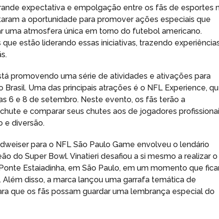
rande expectativa e empolgação entre os fãs de esportes 
taram a oportunidade para promover ações especiais que
ar uma atmosfera única em torno do futebol americano.
ue estão liderando essas iniciativas, trazendo experiência
s.
 está promovendo uma série de atividades e ativações para
 Brasil. Uma das principais atrações é o NFL Experience, q
as 6 e 8 de setembro. Neste evento, os fãs terão a
 chute e comparar seus chutes aos de jogadores profissionai
 e diversão.
weiser para o NFL São Paulo Game envolveu o lendário
o do Super Bowl. Vinatieri desafiou a si mesmo a realizar o
a Ponte Estaiadinha, em São Paulo, em um momento que fica
. Além disso, a marca lançou uma garrafa temática de
 para que os fãs possam guardar uma lembrança especial do