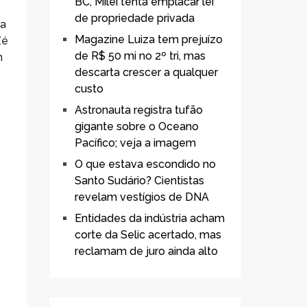
BC, Milei tenta emplacar lei
de propriedade privada
ra
Magazine Luiza tem prejuízo
Zé
de R$ 50 mi no 2º tri, mas
m
descarta crescer a qualquer
custo
Astronauta registra tufão
gigante sobre o Oceano
Pacífico; veja a imagem
s
O que estava escondido no
Santo Sudário? Cientistas
revelam vestígios de DNA
Entidades da indústria acham
corte da Selic acertado, mas
reclamam de juro ainda alto