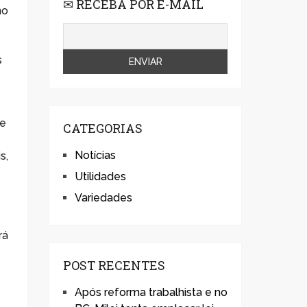
✉ RECEBA POR E-MAIL
no
s
ue
CATEGORIAS
Notícias
s,
Utilidades
Variedades
rá
POST RECENTES
Após reforma trabalhista e no