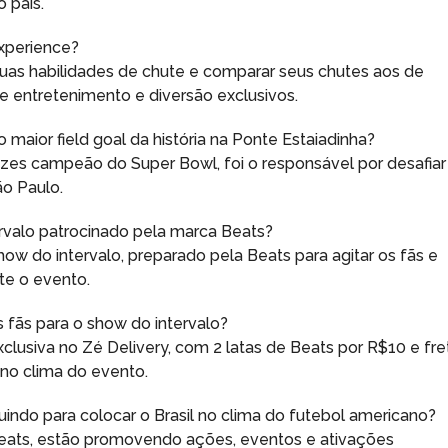
 país.
xperience?
suas habilidades de chute e comparar seus chutes aos de
de entretenimento e diversão exclusivos.
 maior field goal da história na Ponte Estaiadinha?
vezes campeão do Super Bowl, foi o responsável por desafiar
ão Paulo.
ervalo patrocinado pela marca Beats?
how do intervalo, preparado pela Beats para agitar os fãs e
te o evento.
 fãs para o show do intervalo?
usiva no Zé Delivery, com 2 latas de Beats por R$10 e fre
 no clima do evento.
indo para colocar o Brasil no clima do futebol americano?
eats, estão promovendo ações, eventos e ativações