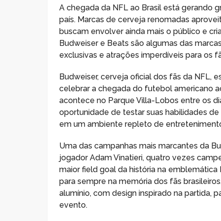
A chegada da NFL ao Brasil está gerando g
país. Marcas de cerveja renomadas aprovei
buscam envolver ainda mais o público e cri
Budweiser e Beats são algumas das marcas q
exclusivas e atrações imperdíveis para os fã
Budweiser, cerveja oficial dos fãs da NFL,
celebrar a chegada do futebol americano ao
acontece no Parque Villa-Lobos entre os di
oportunidade de testar suas habilidades de
em um ambiente repleto de entretenimento
Uma das campanhas mais marcantes da Bud
jogador Adam Vinatieri, quatro vezes campeã
maior field goal da história na emblemátic
para sempre na memória dos fãs brasileiros
alumínio, com design inspirado na partida,
evento.