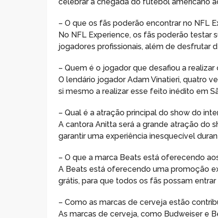
celebrar a chegada do futebol americano ao
– O que os fãs poderão encontrar no NFL E
No NFL Experience, os fãs poderão testar 
jogadores profissionais, além de desfrutar 
– Quem é o jogador que desafiou a realizar o
O lendário jogador Adam Vinatieri, quatro 
si mesmo a realizar esse feito inédito em S
– Qual é a atração principal do show do int
A cantora Anitta será a grande atração do s
garantir uma experiência inesquecível duran
– O que a marca Beats está oferecendo aos
A Beats está oferecendo uma promoção excl
grátis, para que todos os fãs possam entrar
– Como as marcas de cerveja estão contribu
As marcas de cerveja, como Budweiser e B