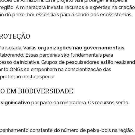
oces da Amazônia. Este projeto visa proteger a espécie
gião. A mineradora investe recursos e expertise na criaçã
o do peixe-boi, essenciais para a saúde dos ecossistemas
PROTEÇÃO
a isolada. Várias
organizações não governamentais
,
olaborando. Essas parcerias são fundamentais para
cesso da iniciativa. Grupos de pesquisadores estão realizan
quanto ONGs se empenham na conscientização das
 proteção desta espécie.
O EM BIODIVERSIDADE
significativo
por parte da mineradora. Os recursos serão
panhamento constante do número de peixe-bois na região.