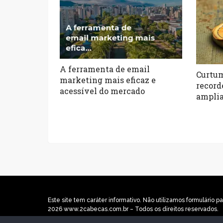
A ferramenta de email
Curtum
marketing mais eficaz e
record
acessível do mercado
amplia
Este site tem caráter informativo. Não utilizamos formulári
2026 www.2cabecas.com.br – Todos os direitos reservados.