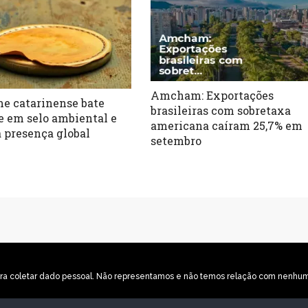
Amcham: Exportações
e catarinense bate
brasileiras com sobretaxa
e em selo ambiental e
americana caíram 25,7% em
 presença global
setembro
o para coletar dado pessoal. Não representamos e não temos relação com nenh