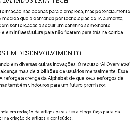
 DA INDÚSTRIA TECH
sformação não apenas para a empresa, mas potencialment
 À medida que a demanda por tecnologias de IA aumenta,
dem ser forçadas a seguir um caminho semelhante,
 em infraestrutura para não ficarem para trás na corrida
OS EM DESENVOLVIMENTO
ando em diversas outras inovações. O recurso “AI Overviews”
a alcança mais de
2 bilhões
de usuários mensalmente. Esse
A reforça a crença da Alphabet de que seus esforços de
mas também vindouros para um futuro promissor.
ncia em redação de artigos para sites e blogs, faço parte da
r na criação de artigos e conteúdos.