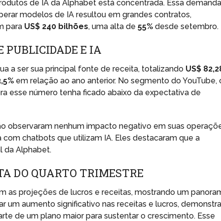
 produtos de IA da Alphabet está concentrada. Essa demand
 operar modelos de IA resultou em grandes contratos,
m para
US$ 240 bilhões
, uma alta de
55%
desde setembro.
 PUBLICIDADE E IA
a a ser sua principal fonte de receita, totalizando
US$ 82,2
3,5%
em relação ao ano anterior. No segmento do YouTube, 
ra esse número tenha ficado abaixo da expectativa de
ão observaram nenhum impacto negativo em suas operaçõ
 com chatbots que utilizam IA. Eles destacaram que a
l da Alphabet.
ITA DO QUARTO TRIMESTRE
lam as projeções de lucros e receitas, mostrando um panora
tar um aumento significativo nas receitas e lucros, demonstr
arte de um plano maior para sustentar o crescimento. Esse