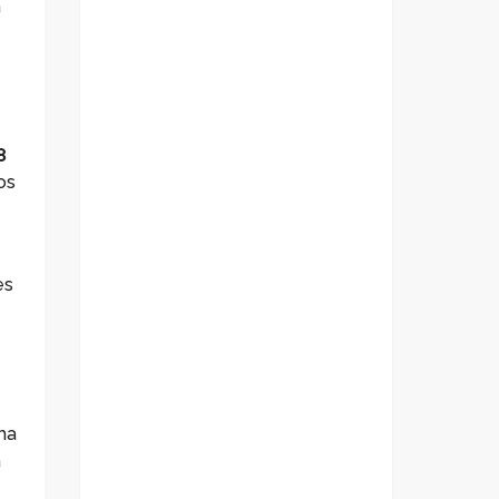
a
8
os
es
ma
a