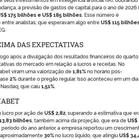
us investimentos em inteligência artificial (IA), dobrando
dança, a previsão de gastos de capital para o ano de 2026 
S$ 175 bilhões e US$ 185 bilhões
. Esse número é
 entre analistas, que esperavam algo entre
US$ 115 bilhõe
EG.
CIMA DAS EXPECTATIVAS
ogo após a divulgação dos resultados financeiros do quarto
ativas do mercado em relação a lucros e receitas. No
abet viram uma valorização de
1,81%
no horário pós-
uase
2%
durante o pregão regular. Isso aconteceu em um dia
 Nasdaq, que caiu
1,51%
.
HABET
m lucro por ação de
US$ 2,82
, superando a estimativa que er
13,83 bilhões
, também acima da projeção, que era de
US$
eríodo do ano anterior, a empresa reportou um crescimen
e aproximadamente
30%
no lucro líquido, que atingiu
US$ 34,