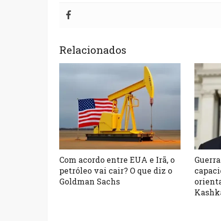
Relacionados
Com acordo entre EUA e Irã, o
Guerra
petróleo vai cair? O que diz o
capaci
Goldman Sachs
orienta
Kashk