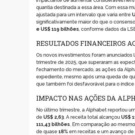
impactante de aumentar consideravelmente se
quantia destinada a essa área. Com essa mu
ajustada para um intervalo que varia entre
U
significativamente maior do que o consenso
e US$ 119 bilhões
, conforme dados da LS
RESULTADOS FINANCEIROS A
Os novos investimentos foram anunciados l
trimestre de 2025, que superaram as expect
fechamento do mercado, as ações da Alph
expediente, mesmo após uma queda de q
que também foi desfavorável para o índice
IMPACTO NAS AÇÕES DA ALP
No último trimestre, a Alphabet reportou u
de
US$ 2,63
. A receita total alcançou
US$ 1
111,43 bilhões
. Em comparação ao mesmo p
de quase
18%
em receitas e um avanço d