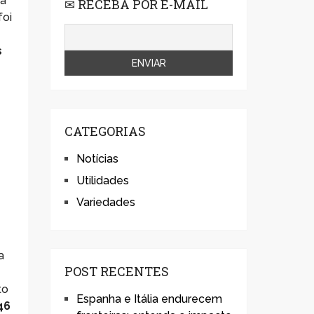
 a
✉ RECEBA POR E-MAIL
foi
s
CATEGORIAS
Notícias
Utilidades
Variedades
a
POST RECENTES
to
Espanha e Itália endurecem
46