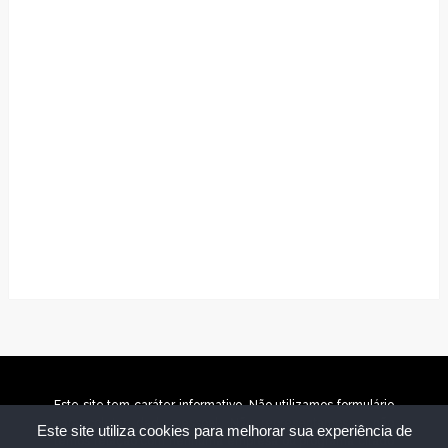
Este site tem caráter informativo. Não utilizamos formulário
para coletar dado pessoal. Não representamos e não
Este site utiliza cookies para melhorar sua experiência de
temos relação com nenhuma empresa ou programa citado