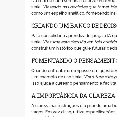
No final de cada semana, reserve um tempo
seria:
“Baseado nas decisões que tomei, iden
como um espelho analítico, fornecendo insig
CRIANDO UM BANCO DE DECIS
Para consolidar o aprendizado, peça à IA
seria:
“Resuma esta decisão em três critérios
construir um histórico que guie futuras deci
FOMENTANDO O PENSAMENT
Quando enfrentar um impasse em questões pro
Um exemplo de uso seria:
“Estruture este 
Isso ajuda a clarear o pensamento e facili
A IMPORTÂNCIA DA CLAREZA
A clareza nas instruções é o pilar de uma 
vagos. Em vez disso, utilize especificaçõe