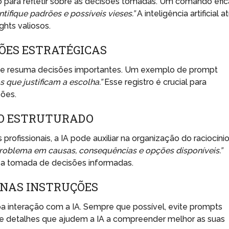
 para refletir sobre as decisões tomadas. Um comando efi
tifique padrões e possíveis vieses.”
A inteligência artificial a
hts valiosos.
ÕES ESTRATÉGICAS
 que resuma decisões importantes. Um exemplo de prompt
 que justificam a escolha.”
Esse registro é crucial para
sões.
O ESTRUTURADO
fissionais, a IA pode auxiliar na organização do raciocínio
problema em causas, consequências e opções disponíveis.”
ta a tomada de decisões informadas.
 NAS INSTRUÇÕES
boa interação com a IA. Sempre que possível, evite prompts
s e detalhes que ajudem a IA a compreender melhor as suas