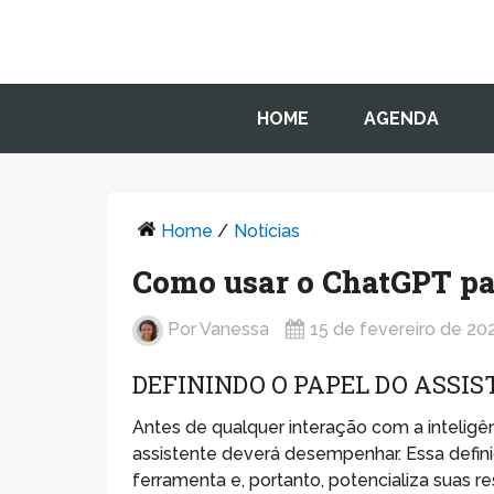
HOME
AGENDA
Home
/
Notícias
Como usar o ChatGPT par
Por
Vanessa
15 de fevereiro de 20
DEFININDO O PAPEL DO ASSI
Antes de qualquer interação com a inteligênc
assistente deverá desempenhar. Essa defini
ferramenta e, portanto, potencializa suas r