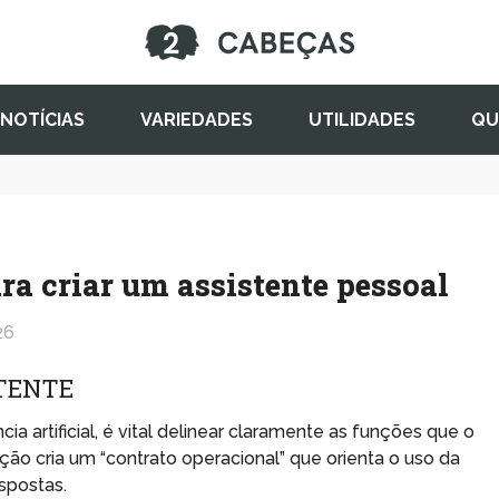
NOTÍCIAS
VARIEDADES
UTILIDADES
QU
a criar um assistente pessoal
26
STENTE
ia artificial, é vital delinear claramente as funções que o
ção cria um “contrato operacional” que orienta o uso da
espostas.