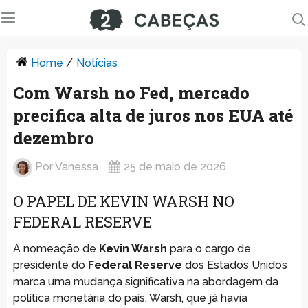
Home
/
Notícias
Com Warsh no Fed, mercado
precifica alta de juros nos EUA até
dezembro
Por
Vanessa
25 de maio de 2026
O PAPEL DE KEVIN WARSH NO
FEDERAL RESERVE
A nomeação de
Kevin Warsh
para o cargo de
presidente do
Federal Reserve
dos Estados Unidos
marca uma mudança significativa na abordagem da
política monetária do país. Warsh, que já havia