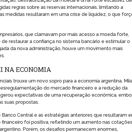
 inflação, desvalorização da moeda e uma forte escassez d
gidas regras sobre as reservas internacionais, limitando a
as medidas resultaram em uma crise de liquidez, o que for
.
mpresários, que clamavam por mais acesso a moeda forte,
 de restaurar a confiança no sistema bancário e estimular o
hegada da nova administração, houve um movimento mais
es.
EI NA ECONOMIA
denciais trouxe um novo sopro para a economia argentina. Mile
 desregulamentação do mercado financeiro e a redução da
o gerou expectativas de uma recuperação econômica, embo
s suas propostas.
do Banco Central e as estratégias anteriores que resultaram 
inanceiro foi positiva, refletindo um aumento nas cotaçõe
 argentino. Porém, os desafios permanecem enormes,