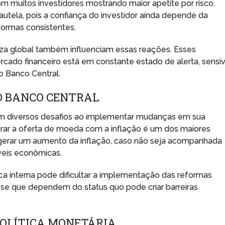
m muitos investidores mostrando maior apetite por risco.
tela, pois a confiança do investidor ainda depende da
ormas consistentes.
teza global também influenciam essas reações. Esses
do financeiro está em constante estado de alerta, sensív
o Banco Central.
O BANCO CENTRAL
om diversos desafios ao implementar mudanças em sua
ibrar a oferta de moeda com a inflação é um dos maiores
e gerar um aumento da inflação, caso não seja acompanhada
áveis econômicas.
ica interna pode dificultar a implementação das reformas
sse que dependem do status quo pode criar barreiras
 POLÍTICA MONETÁRIA