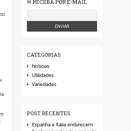
e
✉ RECEBA POR E-MAIL
çou
CATEGORIAS
Notícias
Utilidades
i
Variedades
ra
POST RECENTES
em
s
Espanha e Itália endurecem