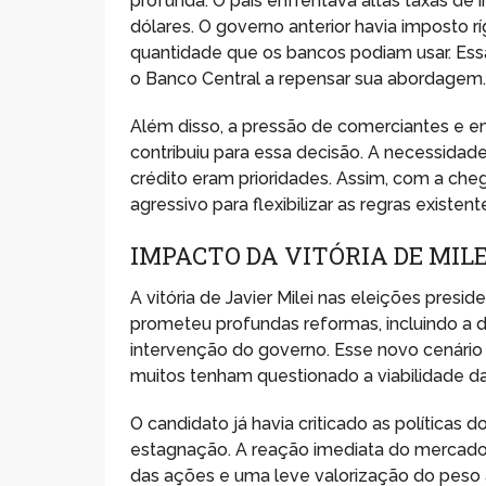
profunda. O país enfrentava altas taxas de
dólares. O governo anterior havia imposto rí
quantidade que os bancos podiam usar. Ess
o Banco Central a repensar sua abordagem
Além disso, a pressão de comerciantes e e
contribuiu para essa decisão. A necessidade
crédito eram prioridades. Assim, com a c
agressivo para flexibilizar as regras existent
IMPACTO DA VITÓRIA DE MIL
A vitória de Javier Milei nas eleições presi
prometeu profundas reformas, incluindo a
intervenção do governo. Esse novo cenári
muitos tenham questionado a viabilidade da
O candidato já havia criticado as políticas 
estagnação. A reação imediata do mercado f
das ações e uma leve valorização do peso