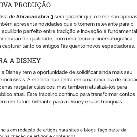
NOVA PRODUÇÃO
tiva de
Abracadabra 3
será garantir que o filme não apena
também apresente novidades que o tornem relevante para o
quilíbrio perfeito entre tradição e inovação é fundamenta
produção de qualidade, com uma técnica cinematográfica
ara capturar tanto os antigos fãs quanto novos espectadores.
RA A DISNEY
 Disney tem a oportunidade de solidificar ainda mais seu
 e inclusivas. À medida que entra em uma nova era de criaçã
enas resgatar clássicos, mas também atualizá-los para
úblico atual. Este trabalho contínuo para transformar contos
m um futuro brilhante para a Disney e suas franquias.
ncia em redação de artigos para sites e blogs, faço parte da
r na criação de artigos e conteúdos.