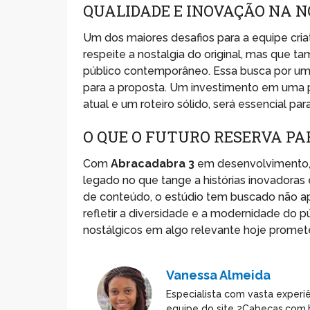
QUALIDADE E INOVAÇÃO NA 
Um dos maiores desafios para a equipe cria
respeite a nostalgia do original, mas que 
público contemporâneo. Essa busca por um e
para a proposta. Um investimento em uma 
atual e um roteiro sólido, será essencial p
O QUE O FUTURO RESERVA PA
Com
Abracadabra 3
em desenvolvimento, a
legado no que tange a histórias inovadoras
de conteúdo, o estúdio tem buscado não ap
refletir a diversidade e a modernidade do p
nostálgicos em algo relevante hoje promete
Vanessa Almeida
Especialista com vasta experiê
equipe do site 2Cabeças.com.b