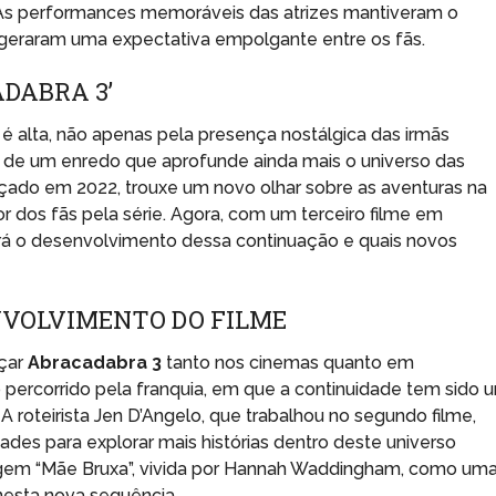
As performances memoráveis das atrizes mantiveram o
 geraram uma expectativa empolgante entre os fãs.
DABRA 3’
é alta, não apenas pela presença nostálgica das irmãs
 de um enredo que aprofunde ainda mais o universo das
nçado em 2022, trouxe um novo olhar sobre as aventuras na
dos fãs pela série. Agora, com um terceiro filme em
á o desenvolvimento dessa continuação e quais novos
NVOLVIMENTO DO FILME
nçar
Abracadabra 3
tanto nos cinemas quanto em
 percorrido pela franquia, em que a continuidade tem sido 
A roteirista Jen D’Angelo, que trabalhou no segundo filme,
ades para explorar mais histórias dentro deste universo
em “Mãe Bruxa”, vivida por Hannah Waddingham, como um
 nesta nova sequência.