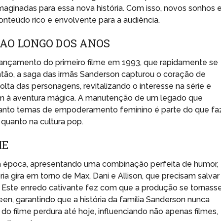
imaginadas para essa nova história. Com isso, novos sonhos 
nteúdo rico e envolvente para a audiência.
 AO LONGO DOS ANOS
nçamento do primeiro filme em 1993, que rapidamente se
tão, a saga das irmãs Sanderson capturou o coração de
ta das personagens, revitalizando o interesse na série e
em à aventura mágica. A manutenção de um legado que
quanto temas de empoderamento feminino é parte do que fa
quanto na cultura pop.
ME
a época, apresentando uma combinação perfeita de humor,
ia gira em torno de Max, Dani e Allison, que precisam salvar
. Este enredo cativante fez com que a produção se tornass
en, garantindo que a história da família Sanderson nunca
do filme perdura até hoje, influenciando não apenas filmes,