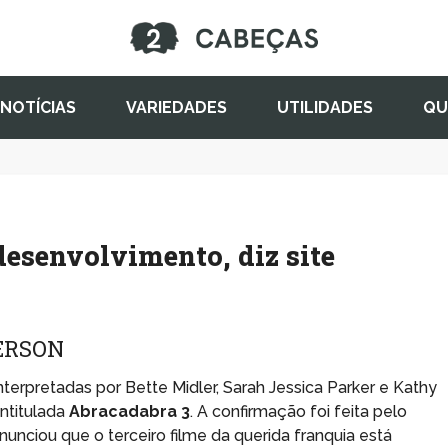
NOTÍCIAS
VARIEDADES
UTILIDADES
QU
desenvolvimento, diz site
ERSON
terpretadas por Bette Midler, Sarah Jessica Parker e Kathy
intitulada
Abracadabra 3
. A confirmação foi feita pelo
anunciou que o terceiro filme da querida franquia está