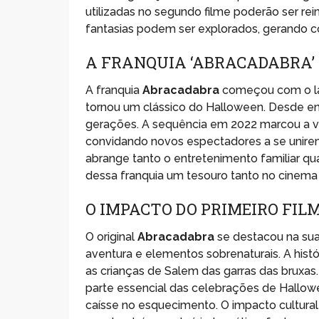
utilizadas no segundo filme poderão ser re
fantasias podem ser explorados, gerando co
A FRANQUIA ‘ABRACADABRA’
A franquia
Abracadabra
começou com o la
tornou um clássico do Halloween. Desde en
gerações. A sequência em 2022 marcou a vol
convidando novos espectadores a se unir
abrange tanto o entretenimento familiar 
dessa franquia um tesouro tanto no cinema 
O IMPACTO DO PRIMEIRO FIL
O original
Abracadabra
se destacou na su
aventura e elementos sobrenaturais. A histór
as crianças de Salem das garras das bruxas
parte essencial das celebrações de Hallowe
caísse no esquecimento. O impacto cultural 