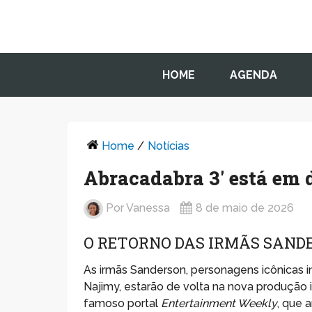
HOME
AGENDA
Home
/
Notícias
Abracadabra 3′ está em 
Por
Vanessa
8 de maio de 2026
O RETORNO DAS IRMÃS SAND
As irmãs Sanderson, personagens icônicas in
Najimy, estarão de volta na nova produção 
famoso portal
Entertainment Weekly
, que 